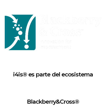
i4is® es parte del ecosistema
Blackberry&Cross®