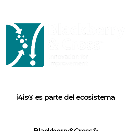
i4is® es parte del ecosistema
Blackberry&Cross®