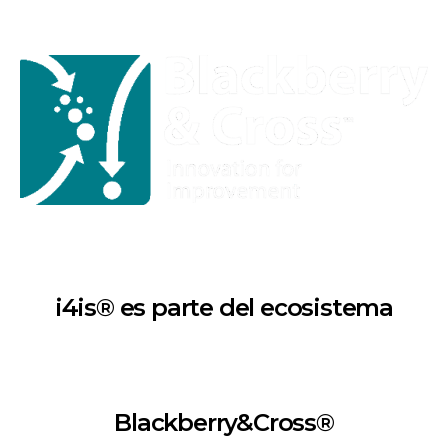
i4is® es parte del ecosistema
Blackberry&Cross®