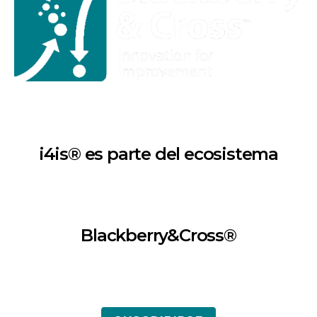
i4is® es parte del ecosistema
Blackberry&Cross®