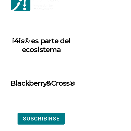
i4is® es parte del
ecosistema
Blackberry&Cross®
SUSCRIBIRSE