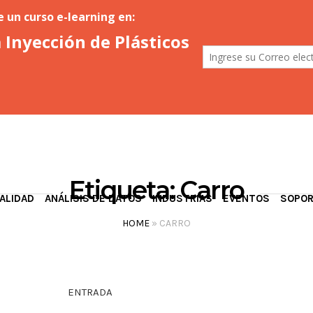
Etiqueta:
Carro
ALIDAD
ANÁLISIS DE DATOS
INDUSTRIAS
EVENTOS
SOPO
HOME
»
CARRO
ENTRADA