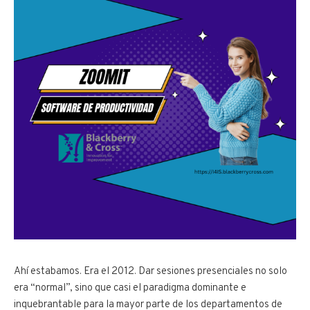
Ahí estabamos. Era el 2012. Dar sesiones presenciales no solo
era “normal”, sino que casi el paradigma dominante e
inquebrantable para la mayor parte de los departamentos de