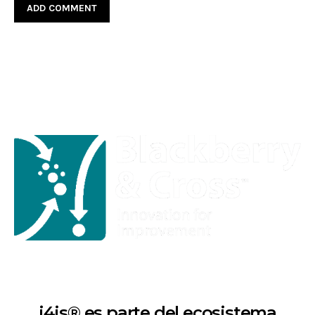
i4is® es parte del ecosistema