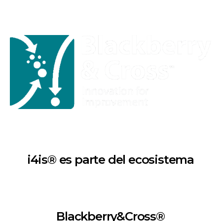
i4is® es parte del ecosistema
Blackberry&Cross®