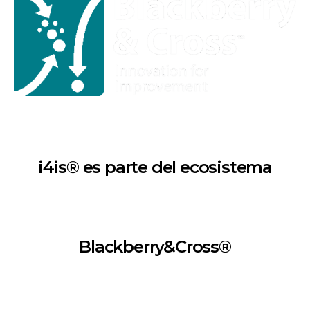
i4is® es parte del ecosistema
Blackberry&Cross®