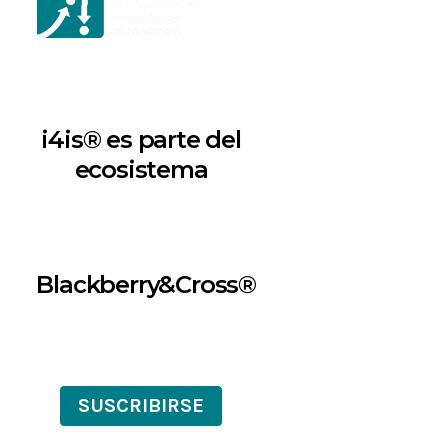
i4is® es parte del
ecosistema
Blackberry&Cross®
SUSCRIBIRSE