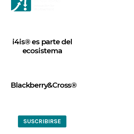
i4is® es parte del
ecosistema
Blackberry&Cross®
SUSCRIBIRSE