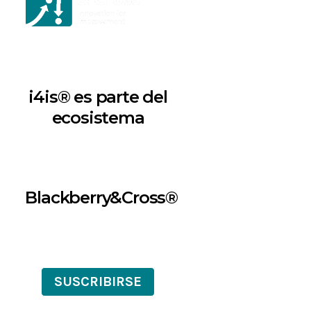
i4is® es parte del
ecosistema
Blackberry&Cross®
SUSCRIBIRSE