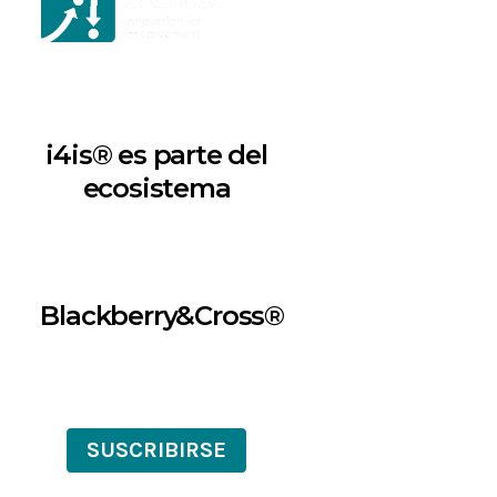
i4is® es parte del
ecosistema
Blackberry&Cross®
SUSCRIBIRSE