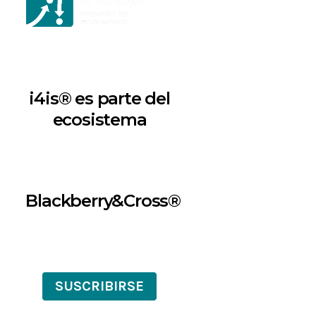
i4is® es parte del
ecosistema
Blackberry&Cross®
SUSCRIBIRSE