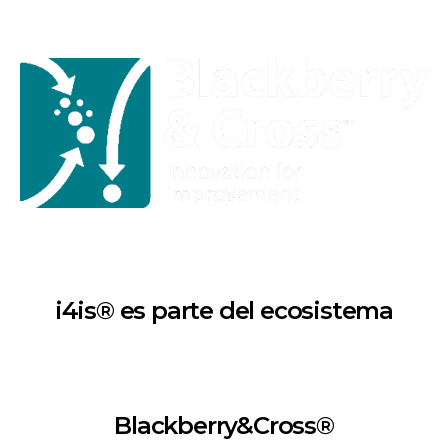
i4is® es parte del ecosistema
Blackberry&Cross®