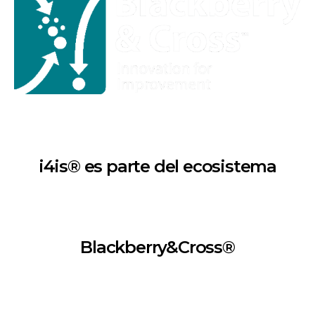
i4is® es parte del ecosistema
Blackberry&Cross®