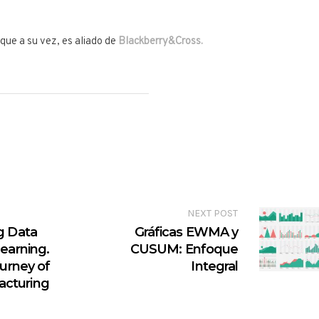
que a su vez, es aliado de
Blackberry&Cross.
NEXT POST
g Data
Gráficas EWMA y
earning.
CUSUM: Enfoque
ourney of
Integral
facturing