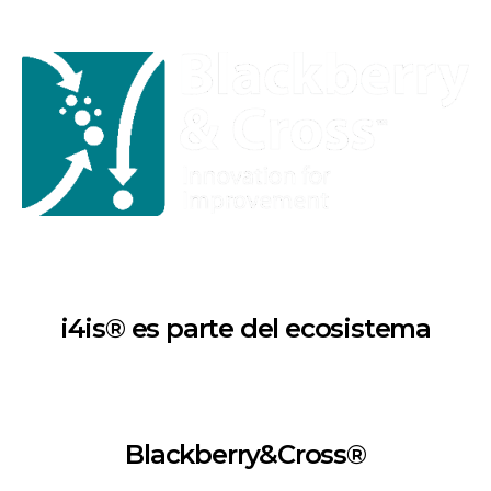
i4is® es parte del ecosistema
Blackberry&Cross®