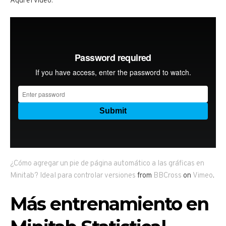
Aquí el video:
¿Cómo agregar un pie de página automático a las gráficas en
Minitab? Ideal para controlar versiones
from
BBCross
on
Vimeo
.
Más entrenamiento en