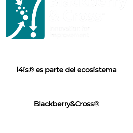
i4is® es parte del ecosistema
Blackberry&Cross®