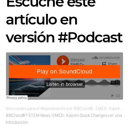
Escuche este
artículo en
versión #Podcast
Innovación para el Mejoramiento por BBCross®
SMED- Kaizen Quick Changeover: una introducción
·
BBCross®? STEM News
·
SMED- Kaizen Quick Changeover: una
introducción